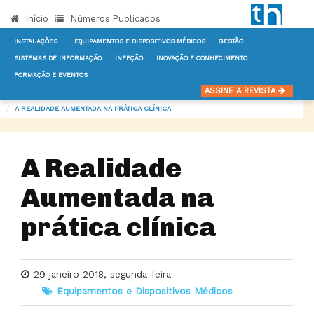
Início
Números Publicados
INSTALAÇÕES
EQUIPAMENTOS E DISPOSITIVOS MÉDICOS
GESTÃO
SISTEMAS DE INFORMAÇÃO
INFEÇÃO
INOVAÇÃO E CONHECIMENTO
FORMAÇÃO E EVENTOS
INÍCIO
NOTÍCIAS
EQUIPAMENTOS E DISPOSITIVOS MÉDICOS
ASSINE A REVISTA
A REALIDADE AUMENTADA NA PRÁTICA CLÍNICA
A Realidade
Aumentada na
prática clínica
29 janeiro 2018, segunda-feira
Equipamentos e Dispositivos Médicos