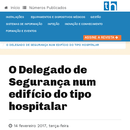
Início
Números Publicados
INSTALAÇÕES
EQUIPAMENTOS E DISPOSITIVOS MÉDICOS
GESTÃO
SISTEMAS DE INFORMAÇÃO
INFEÇÃO
INOVAÇÃO E CONHECIMENTO
FORMAÇÃO E EVENTOS
INÍCIO
NOTÍCIAS
INSTALAÇÕES
ASSINE A REVISTA
O DELEGADO DE SEGURANÇA NUM EDIFÍCIO DO TIPO HOSPITALAR
O Delegado de
Segurança num
edifício do tipo
hospitalar
14 fevereiro 2017, terça-feira