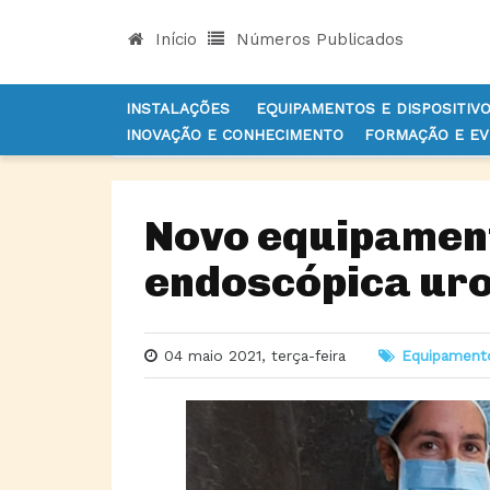
Início
Números Publicados
INSTALAÇÕES
EQUIPAMENTOS E DISPOSITIV
INOVAÇÃO E CONHECIMENTO
FORMAÇÃO E E
INÍCIO
NOTÍCIAS
EQUIPAMENTOS E DISPOSITI
Novo equipament
endoscópica uro
04 maio 2021, terça-feira
Equipamento