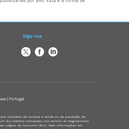
ublicitárias por ano. Esta é a forma de
Siga-nos
aia | Portugal
es dos contratos de compra e venda ou de prestação de
or um dos árbitros nomeados nos termos do Regulamento.
a de Litígios de Consumo (RAL). Mais informações em