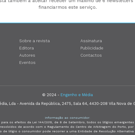
está também a aceitar receber um máximo de 6 newsletters p
financiarmos este serviço.
Sobre a revista
Assinatura
Editora
Publicidade
Autores
Contactos
Eventos
© 2024 -
Engenho e Média
ia, Lda - Avenida da República, 2475, Sala 64, 4430-208 Vila Nova de G
Informação ao consumidor:
 para os efeitos da Lei 144/2015, de 8 de Setembro, todos os litígios emergent
e resolvidos de acordo com o Regulamento do Centro de Arbitragem do Porto, p
so de litígio o consumidor pode recorrer a uma Entidade de Resolução Alternativ