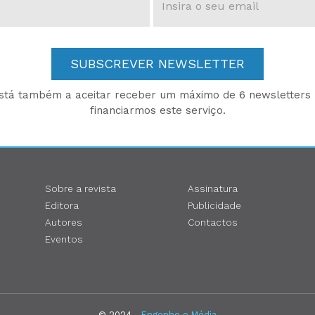
SUBSCREVER NEWSLETTER
está também a aceitar receber um máximo de 6 newsletters p
financiarmos este serviço.
Sobre a revista
Assinatura
Editora
Publicidade
Autores
Contactos
Eventos
© 2024 -
Engenho e Média