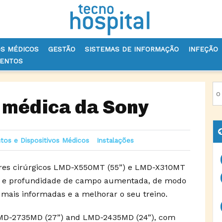
OS MÉDICOS
GESTÃO
SISTEMAS DE INFORMAÇÃO
INFEÇÃO
VENTOS
VOS MÉDICOS
NOVA TECNOLOGIA MÉDICA DA SONY
 médica da Sony
tos e Dispositivos Médicos
Instalações
ores cirúrgicos LMD-X550MT (55”) e LMD-X310MT
ção e profundidade de campo aumentada, de modo
s mais informadas e a melhorar o seu treino.
LMD-2735MD (27”) and LMD-2435MD (24”), com