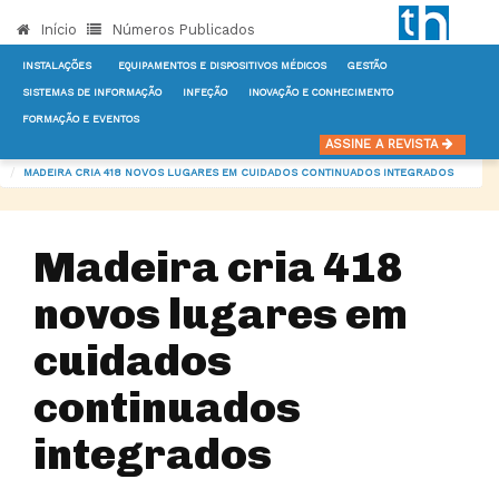
Início
Números Publicados
INSTALAÇÕES
EQUIPAMENTOS E DISPOSITIVOS MÉDICOS
GESTÃO
SISTEMAS DE INFORMAÇÃO
INFEÇÃO
INOVAÇÃO E CONHECIMENTO
FORMAÇÃO E EVENTOS
INÍCIO
NOTÍCIAS
OUTROS SERVIÇOS DE APOIO
ASSINE A REVISTA
MADEIRA CRIA 418 NOVOS LUGARES EM CUIDADOS CONTINUADOS INTEGRADOS
Madeira cria 418
novos lugares em
cuidados
continuados
integrados