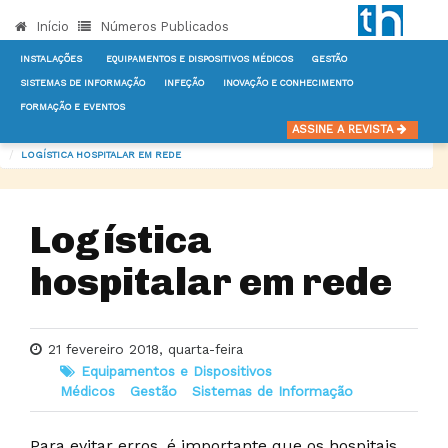
Início
Números Publicados
INSTALAÇÕES
EQUIPAMENTOS E DISPOSITIVOS MÉDICOS
GESTÃO
SISTEMAS DE INFORMAÇÃO
INFEÇÃO
INOVAÇÃO E CONHECIMENTO
FORMAÇÃO E EVENTOS
INÍCIO
NOTÍCIAS
EQUIPAMENTOS E DISPOSITIVOS MÉDICOS
ASSINE A REVISTA
LOGÍSTICA HOSPITALAR EM REDE
Logística
hospitalar em rede
21 fevereiro 2018, quarta-feira
Equipamentos e Dispositivos
Médicos
Gestão
Sistemas de Informação
Para evitar erros, é importante que os hospitais