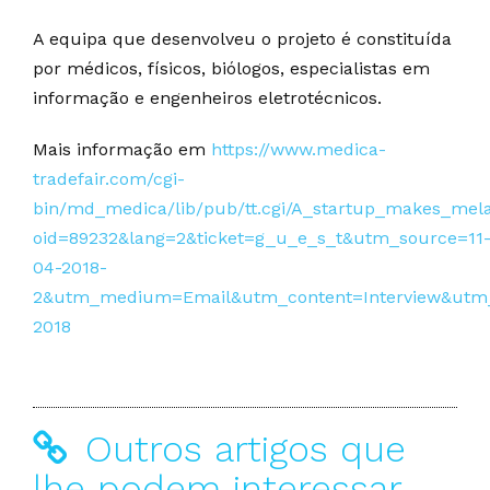
A equipa que desenvolveu o projeto é constituída
por médicos, físicos, biólogos, especialistas em
informação e engenheiros eletrotécnicos.
Mais informação em
https://www.medica-
tradefair.com/cgi-
bin/md_medica/lib/pub/tt.cgi/A_startup_makes_mel
oid=89232&lang=2&ticket=g_u_e_s_t&utm_source=11
04-2018-
2&utm_medium=Email&utm_content=Interview&utm_c
2018
Outros artigos que
lhe podem interessar