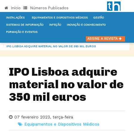
Início
Números Publicados
INSTALAÇÕES
EQUIPAMENTOS E DISPOSITIVOS MÉDICOS
GESTÃO
SISTEMAS DE INFORMAÇÃO
INFEÇÃO
INOVAÇÃO E CONHECIMENTO
FORMAÇÃO E EVENTOS
INÍCIO
NOTÍCIAS
EQUIPAMENTOS E DISPOSITIVOS MÉDICOS
ASSINE A REVISTA
IPO LISBOA ADQUIRE MATERIAL NO VALOR DE 350 MIL EUROS
IPO Lisboa adquire
material no valor de
350 mil euros
07 fevereiro 2023, terça-feira
Equipamentos e Dispositivos Médicos