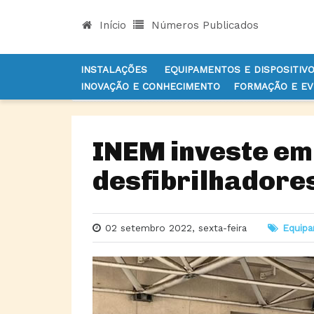
Início
Números Publicados
INSTALAÇÕES
EQUIPAMENTOS E DISPOSITIV
INOVAÇÃO E CONHECIMENTO
FORMAÇÃO E E
INÍCIO
NOTÍCIAS
EQUIPAMENTOS E DISPOSITI
INEM investe em
desfibrilhadore
02 setembro 2022, sexta-feira
Equipa