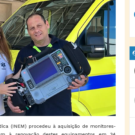
dica (INEM) procedeu à aquisição de monitores-
inam à renovação destes equipamentos em 34