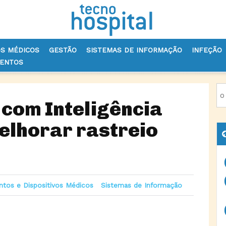
OS MÉDICOS
GESTÃO
SISTEMAS DE INFORMAÇÃO
INFEÇÃO
VENTOS
VOS MÉDICOS
ALENTEJO CENTRAL COM INTELIGÊNCIA ARTIFICIAL P
 com Inteligência
melhorar rastreio
tos e Dispositivos Médicos
Sistemas de Informação