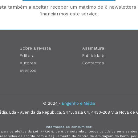
está também a aceitar receber um máximo de 6 newsletters p
financiarmos este serviço.
Sobre a revista
Assinatura
Editora
Publicidade
Autores
Contactos
Eventos
© 2024 -
Engenho e Média
ia, Lda - Avenida da República, 2475, Sala 64, 4430-208 Vila Nova de G
Informação ao consumidor:
 para os efeitos da Lei 144/2015, de 8 de Setembro, todos os litígios emergent
e resolvidos de acordo com o Regulamento do Centro de Arbitragem do Porto, p