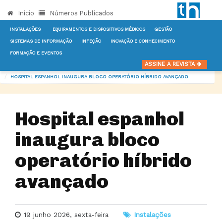
Início
Números Publicados
INSTALAÇÕES
EQUIPAMENTOS E DISPOSITIVOS MÉDICOS
GESTÃO
SISTEMAS DE INFORMAÇÃO
INFEÇÃO
INOVAÇÃO E CONHECIMENTO
FORMAÇÃO E EVENTOS
INÍCIO
NOTÍCIAS
INSTALAÇÕES
ASSINE A REVISTA
HOSPITAL ESPANHOL INAUGURA BLOCO OPERATÓRIO HÍBRIDO AVANÇADO
Hospital espanhol
inaugura bloco
operatório híbrido
avançado
19 junho 2026, sexta-feira
Instalações