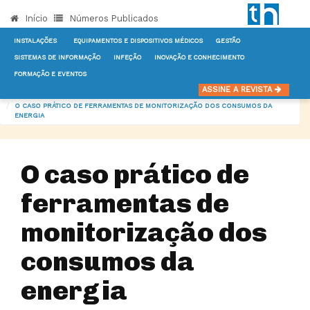
Início
Números Publicados
INSTALAÇÕES
EQUIPAMENTOS E DISPOSITIVOS MÉDICOS
GESTÃO
SISTEMAS DE INFORMAÇÃO
INFEÇÃO
INOVAÇÃO E CONHECIMENTO
FORMAÇÃO E EVENTOS
INÍCIO
NOTÍCIAS
ENERGIA
ASSINE A REVISTA
O CASO PRÁTICO DE FERRAMENTAS DE MONITORIZAÇÃO DOS CONSUMOS DA
ENERGIA
O caso prático de
ferramentas de
monitorização dos
consumos da
energia