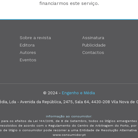
financiarmos este serviço.
Sobre a revista
Assinatura
Editora
Publicidade
Autores
Contactos
Eventos
© 2024 -
Engenho e Média
ia, Lda - Avenida da República, 2475, Sala 64, 4430-208 Vila Nova de G
Informação ao consumidor:
 para os efeitos da Lei 144/2015, de 8 de Setembro, todos os litígios emergent
e resolvidos de acordo com o Regulamento do Centro de Arbitragem do Porto, p
so de litígio o consumidor pode recorrer a uma Entidade de Resolução Alternativ
www.consumidor.pt