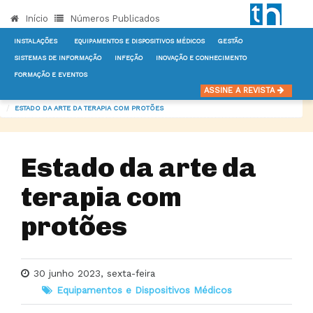
Início
Números Publicados
INSTALAÇÕES
EQUIPAMENTOS E DISPOSITIVOS MÉDICOS
GESTÃO
SISTEMAS DE INFORMAÇÃO
INFEÇÃO
INOVAÇÃO E CONHECIMENTO
FORMAÇÃO E EVENTOS
INÍCIO
NOTÍCIAS
EQUIPAMENTOS E DISPOSITIVOS MÉDICOS
ASSINE A REVISTA
ESTADO DA ARTE DA TERAPIA COM PROTÕES
Estado da arte da
terapia com
protões
30 junho 2023, sexta-feira
Equipamentos e Dispositivos Médicos