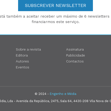
SUBSCREVER NEWSLETTER
está também a aceitar receber um máximo de 6 newsletters p
financiarmos este serviço.
Sobre a revista
Assinatura
Editora
Publicidade
Autores
Contactos
Eventos
© 2024 -
Engenho e Média
ia, Lda - Avenida da República, 2475, Sala 64, 4430-208 Vila Nova de G