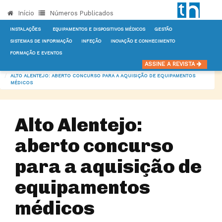
Início
Números Publicados
INSTALAÇÕES
EQUIPAMENTOS E DISPOSITIVOS MÉDICOS
GESTÃO
SISTEMAS DE INFORMAÇÃO
INFEÇÃO
INOVAÇÃO E CONHECIMENTO
FORMAÇÃO E EVENTOS
INÍCIO
NOTÍCIAS
EQUIPAMENTOS E DISPOSITIVOS MÉDICOS
ASSINE A REVISTA
ALTO ALENTEJO: ABERTO CONCURSO PARA A AQUISIÇÃO DE EQUIPAMENTOS
MÉDICOS
Alto Alentejo:
aberto concurso
para a aquisição de
equipamentos
médicos