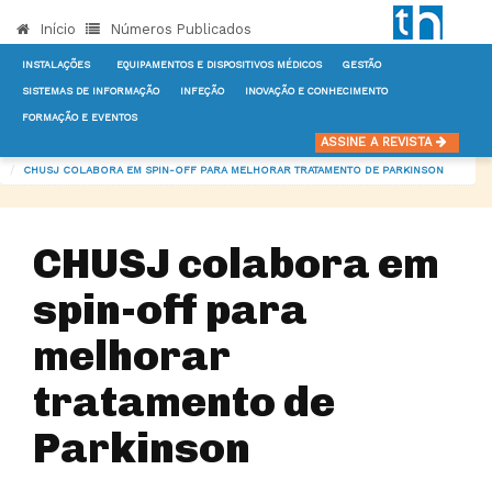
Início
Números Publicados
INSTALAÇÕES
EQUIPAMENTOS E DISPOSITIVOS MÉDICOS
GESTÃO
SISTEMAS DE INFORMAÇÃO
INFEÇÃO
INOVAÇÃO E CONHECIMENTO
FORMAÇÃO E EVENTOS
INÍCIO
NOTÍCIAS
OUTROS SERVIÇOS DE APOIO
ASSINE A REVISTA
CHUSJ COLABORA EM SPIN-OFF PARA MELHORAR TRATAMENTO DE PARKINSON
CHUSJ colabora em
spin-off para
melhorar
tratamento de
Parkinson