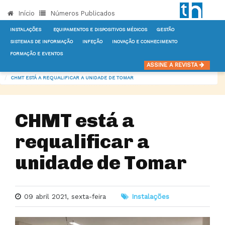
Início
Números Publicados
INSTALAÇÕES
EQUIPAMENTOS E DISPOSITIVOS MÉDICOS
GESTÃO
SISTEMAS DE INFORMAÇÃO
INFEÇÃO
INOVAÇÃO E CONHECIMENTO
FORMAÇÃO E EVENTOS
INÍCIO
NOTÍCIAS
INSTALAÇÕES
ASSINE A REVISTA
CHMT ESTÁ A REQUALIFICAR A UNIDADE DE TOMAR
CHMT está a
requalificar a
unidade de Tomar
09 abril 2021, sexta-feira
Instalações