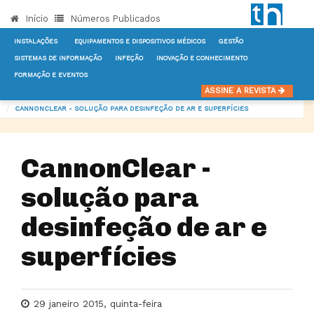
Início
Números Publicados
INSTALAÇÕES
EQUIPAMENTOS E DISPOSITIVOS MÉDICOS
GESTÃO
SISTEMAS DE INFORMAÇÃO
INFEÇÃO
INOVAÇÃO E CONHECIMENTO
FORMAÇÃO E EVENTOS
INÍCIO
NOTÍCIAS
INFEÇÃO
ASSINE A REVISTA
CANNONCLEAR - SOLUÇÃO PARA DESINFEÇÃO DE AR E SUPERFÍCIES
CannonClear -
solução para
desinfeção de ar e
superfícies
29 janeiro 2015, quinta-feira