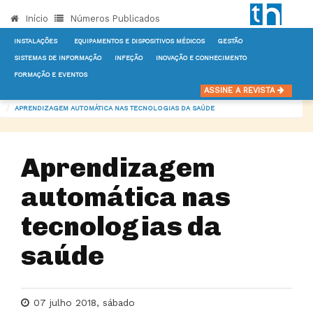
Início
Números Publicados
INSTALAÇÕES
EQUIPAMENTOS E DISPOSITIVOS MÉDICOS
GESTÃO
SISTEMAS DE INFORMAÇÃO
INFEÇÃO
INOVAÇÃO E CONHECIMENTO
FORMAÇÃO E EVENTOS
INÍCIO
NOTÍCIAS
EQUIPAMENTOS E DISPOSITIVOS MÉDICOS
ASSINE A REVISTA
APRENDIZAGEM AUTOMÁTICA NAS TECNOLOGIAS DA SAÚDE
Aprendizagem
automática nas
tecnologias da
saúde
07 julho 2018, sábado