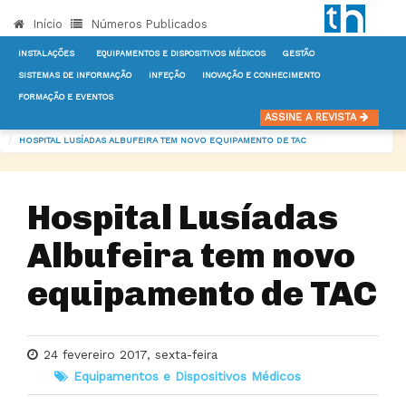
Início
Números Publicados
INSTALAÇÕES
EQUIPAMENTOS E DISPOSITIVOS MÉDICOS
GESTÃO
SISTEMAS DE INFORMAÇÃO
INFEÇÃO
INOVAÇÃO E CONHECIMENTO
FORMAÇÃO E EVENTOS
INÍCIO
NOTÍCIAS
EQUIPAMENTOS E DISPOSITIVOS MÉDICOS
ASSINE A REVISTA
HOSPITAL LUSÍADAS ALBUFEIRA TEM NOVO EQUIPAMENTO DE TAC
Hospital Lusíadas
Albufeira tem novo
equipamento de TAC
24 fevereiro 2017, sexta-feira
Equipamentos e Dispositivos Médicos