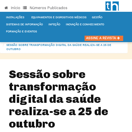
Início
Números Publicados
INSTALAÇÕES
EQUIPAMENTOS E DISPOSITIVOS MÉDICOS
GESTÃO
SISTEMAS DE INFORMAÇÃO
INFEÇÃO
INOVAÇÃO E CONHECIMENTO
FORMAÇÃO E EVENTOS
INÍCIO
NOTÍCIAS
SISTEMAS DE INFORMAÇÃO
ASSINE A REVISTA
SESSÃO SOBRE TRANSFORMAÇÃO DIGITAL DA SAÚDE REALIZA-SE A 25 DE
OUTUBRO
Sessão sobre
transformação
digital da saúde
realiza-se a 25 de
outubro