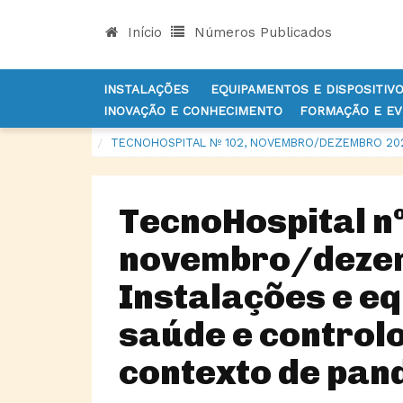
Início
Números Publicados
INSTALAÇÕES
EQUIPAMENTOS E DISPOSITIV
INOVAÇÃO E CONHECIMENTO
FORMAÇÃO E E
INÍCIO
NOTÍCIAS
INFEÇÃO
TECNOHOSPITAL Nº 102, NOVEMBRO/DEZEMBRO 202
TecnoHospital nº
novembro/dezem
Instalações e e
saúde e control
contexto de pan