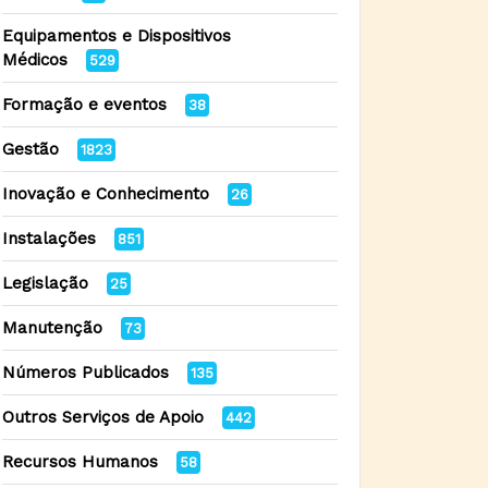
Equipamentos e Dispositivos
Médicos
529
Formação e eventos
38
Gestão
1823
Inovação e Conhecimento
26
Instalações
851
Legislação
25
Manutenção
73
Números Publicados
135
Outros Serviços de Apoio
442
Recursos Humanos
58