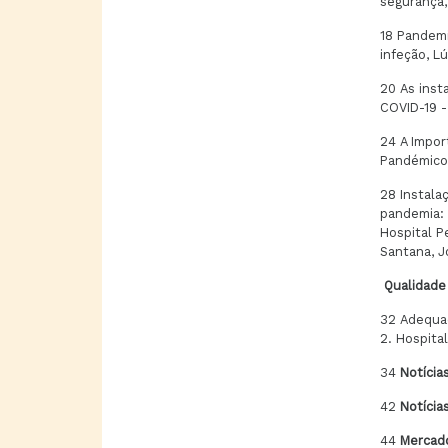
segurança,
18 Pandemi
infeção, L
20 As inst
COVID-19 -
24 A Impor
Pandémico,
28 Instala
pandemia: 
Hospital P
Santana, J
Qualidade 
32 Adequa
2. Hospita
34
Notícia
42
Notícia
44
Mercad