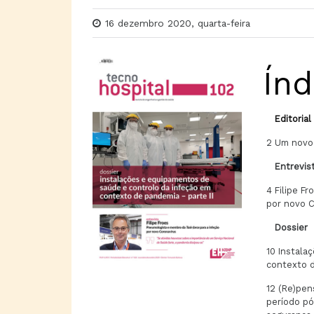
16 dezembro 2020, quarta-feira
Índ
Editorial
2 Um novo 
Entrevis
4 Filipe F
por novo C
Dossier
10 Instala
contexto d
12 (Re)pen
período pó