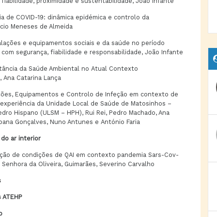
 fiabilidade, proximidade e sustentabilidade, João Infante
a de COVID-19: dinâmica epidémica e controlo da
úcio Meneses de Almeida
alações e equipamentos sociais e da saúde no período
 com segurança, fiabilidade e responsabilidade, João Infante
tância da Saúde Ambiental no Atual Contexto
 Ana Catarina Lança
ções, Equipamentos e Controlo de Infeção em contexto de
experiência da Unidade Local de Saúde de Matosinhos –
edro Hispano (ULSM – HPH), Rui Rei, Pedro Machado, Ana
oana Gonçalves, Nuno Antunes e António Faria
do ar interior
ção de condições de QAI em contexto pandemia Sars-Cov-
l Senhora da Oliveira, Guimarães, Severino Carvalho
s
s ATEHP
o