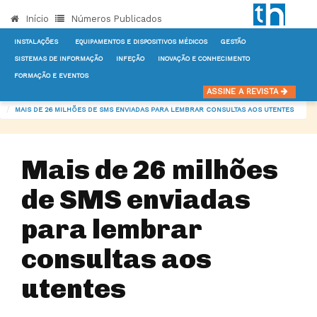
Início
Números Publicados
INSTALAÇÕES
EQUIPAMENTOS E DISPOSITIVOS MÉDICOS
GESTÃO
SISTEMAS DE INFORMAÇÃO
INFEÇÃO
INOVAÇÃO E CONHECIMENTO
FORMAÇÃO E EVENTOS
INÍCIO
NOTÍCIAS
SISTEMAS DE INFORMAÇÃO
ASSINE A REVISTA
MAIS DE 26 MILHÕES DE SMS ENVIADAS PARA LEMBRAR CONSULTAS AOS UTENTES
Mais de 26 milhões
de SMS enviadas
para lembrar
consultas aos
utentes