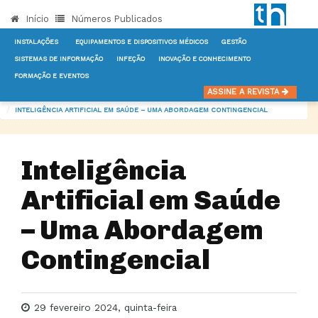
Início
Números Publicados
INSTALAÇÕES
EQUIPAMENTOS E DISPOSITIVOS MÉDICOS
GESTÃO
SISTEMAS DE INFORMAÇÃO
INFEÇÃO
INOVAÇÃO E CONHECIMENTO
FORMAÇÃO E EVENTOS
INÍCIO
NOTÍCIAS
SISTEMAS DE INFORMAÇÃO
ASSINE A REVISTA
INTELIGÊNCIA ARTIFICIAL EM SAÚDE – UMA ABORDAGEM CONTINGENCIAL
Inteligência
Artificial em Saúde
– Uma Abordagem
Contingencial
29 fevereiro 2024, quinta-feira