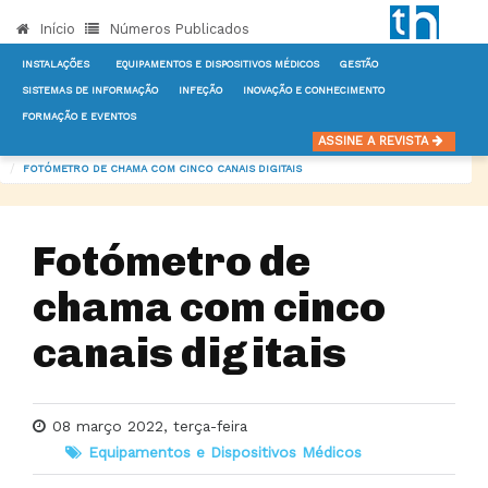
Início
Números Publicados
INSTALAÇÕES
EQUIPAMENTOS E DISPOSITIVOS MÉDICOS
GESTÃO
SISTEMAS DE INFORMAÇÃO
INFEÇÃO
INOVAÇÃO E CONHECIMENTO
FORMAÇÃO E EVENTOS
INÍCIO
NOTÍCIAS
EQUIPAMENTOS E DISPOSITIVOS MÉDICOS
ASSINE A REVISTA
FOTÓMETRO DE CHAMA COM CINCO CANAIS DIGITAIS
Fotómetro de
chama com cinco
canais digitais
08 março 2022, terça-feira
Equipamentos e Dispositivos Médicos