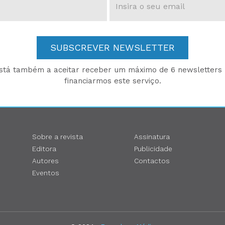
SUBSCREVER NEWSLETTER
está também a aceitar receber um máximo de 6 newsletters p
financiarmos este serviço.
Sobre a revista
Assinatura
Editora
Publicidade
Autores
Contactos
Eventos