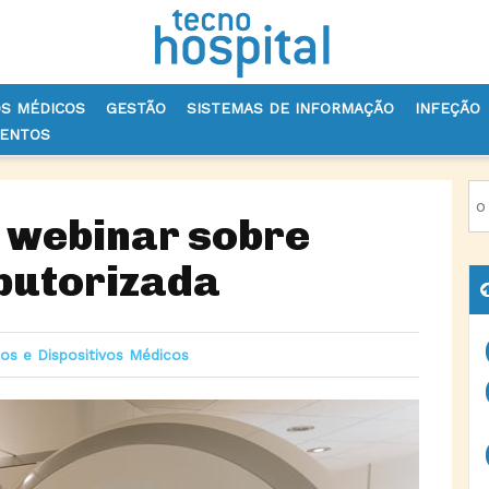
OS MÉDICOS
GESTÃO
SISTEMAS DE INFORMAÇÃO
INFEÇÃO
VENTOS
VOS MÉDICOS
ESTESL PROMOVE WEBINAR SOBRE TOMOGRAFIA COM
 webinar sobre
putorizada
os e Dispositivos Médicos