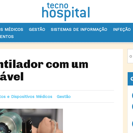
OS MÉDICOS
GESTÃO
SISTEMAS DE INFORMAÇÃO
INFEÇÃO
VENTOS
VOS MÉDICOS
DESENVOLVIDO VENTILADOR COM UM BALÃO AUTOINSU
ntilador com um
lável
os e Dispositivos Médicos
Gestão