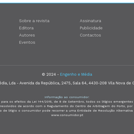
Sobre a revista
Assinatura
Editora
Publicidade
Autores
Contactos
Eventos
© 2024 -
Engenho e Média
ia, Lda - Avenida da República, 2475, Sala 64, 4430-208 Vila Nova de G
Informação ao consumidor:
 para os efeitos da Lei 144/2015, de 8 de Setembro, todos os litígios emergent
e resolvidos de acordo com o Regulamento do Centro de Arbitragem do Porto, p
so de litígio o consumidor pode recorrer a uma Entidade de Resolução Alternativ
www.consumidor.pt