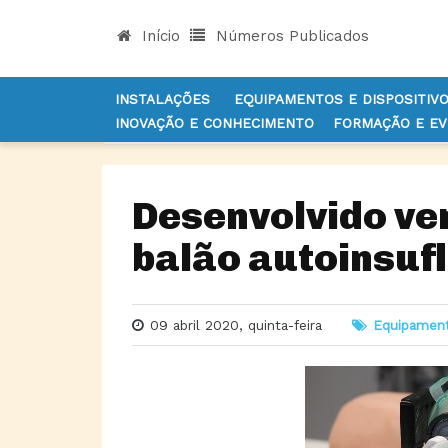
Início
Números Publicados
INSTALAÇÕES
EQUIPAMENTOS E DISPOSITIV
INOVAÇÃO E CONHECIMENTO
FORMAÇÃO E E
INÍCIO
NOTÍCIAS
EQUIPAMENTOS E DISPOSITI
Desenvolvido ve
balão autoinsuf
09 abril 2020, quinta-feira
Equipament