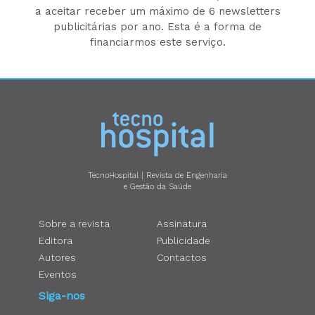
a aceitar receber um máximo de 6 newsletters
publicitárias por ano. Esta é a forma de
financiarmos este serviço.
TecnoHospital | Revista de Engenharia
e Gestão da Saúde
Sobre a revista
Assinatura
Editora
Publicidade
Autores
Contactos
Eventos
Siga-nos