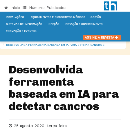
Início
Números Publicados
INSTALAÇÕES
EQUIPAMENTOS E DISPOSITIVOS MÉDICOS
GESTÃO
SISTEMAS DE INFORMAÇÃO
INFEÇÃO
INOVAÇÃO E CONHECIMENTO
FORMAÇÃO E EVENTOS
INÍCIO
NOTÍCIAS
EQUIPAMENTOS E DISPOSITIVOS MÉDICOS
ASSINE A REVISTA
DESENVOLVIDA FERRAMENTA BASEADA EM IA PARA DETETAR CANCROS
Desenvolvida
ferramenta
baseada em IA para
detetar cancros
25 agosto 2020, terça-feira