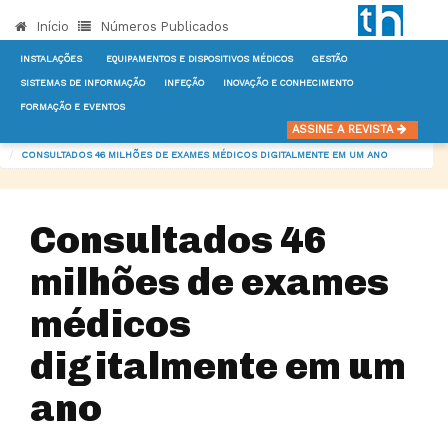
Início
Números Publicados
INSTALAÇÕES
EQUIPAMENTOS E DISPOSITIVOS MÉDICOS
GESTÃO
SISTEMAS DE INFORMAÇÃO
INFEÇÃO
INOVAÇÃO E CONHECIMENTO
FORMAÇÃO E EVENTOS
INÍCIO
NOTÍCIAS
SISTEMAS DE INFORMAÇÃO
ASSINE A REVISTA
CONSULTADOS 46 MILHÕES DE EXAMES MÉDICOS DIGITALMENTE EM UM ANO
Consultados 46
milhões de exames
médicos
digitalmente em um
ano