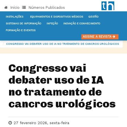
Início
Números Publicados
INSTALAÇÕES
EQUIPAMENTOS E DISPOSITIVOS MÉDICOS
GESTÃO
SISTEMAS DE INFORMAÇÃO
INFEÇÃO
INOVAÇÃO E CONHECIMENTO
FORMAÇÃO E EVENTOS
INÍCIO
NOTÍCIAS
FORMAÇÃO E EVENTOS
ASSINE A REVISTA
CONGRESSO VAI DEBATER USO DE IA NO TRATAMENTO DE CANCROS UROLÓGICOS
Congresso vai
debater uso de IA
no tratamento de
cancros urológicos
27 fevereiro 2026, sexta-feira