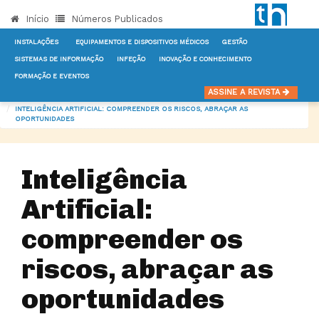
Início
Números Publicados
INSTALAÇÕES
EQUIPAMENTOS E DISPOSITIVOS MÉDICOS
GESTÃO
SISTEMAS DE INFORMAÇÃO
INFEÇÃO
INOVAÇÃO E CONHECIMENTO
FORMAÇÃO E EVENTOS
INÍCIO
NOTÍCIAS
SISTEMAS DE INFORMAÇÃO
ASSINE A REVISTA
INTELIGÊNCIA ARTIFICIAL: COMPREENDER OS RISCOS, ABRAÇAR AS
OPORTUNIDADES
Inteligência
Artificial:
compreender os
riscos, abraçar as
oportunidades