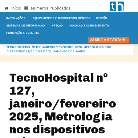
Início
Números Publicados
INSTALAÇÕES
EQUIPAMENTOS E DISPOSITIVOS MÉDICOS
GESTÃO
SISTEMAS DE INFORMAÇÃO
INFEÇÃO
INOVAÇÃO E CONHECIMENTO
FORMAÇÃO E EVENTOS
INÍCIO
NOTÍCIAS
NÚMEROS PUBLICADOS
ASSINE A REVISTA
TECNOHOSPITAL Nº 127, JANEIRO/FEVEREIRO 2025, METROLOGIA NOS
DISPOSITIVOS MÉDICOS E EQUIPAMENTOS DE SAÚDE
TecnoHospital nº
127,
janeiro/fevereiro
2025, Metrologia
nos dispositivos