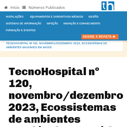
Início
Números Publicados
INSTALAÇÕES
EQUIPAMENTOS E DISPOSITIVOS MÉDICOS
GESTÃO
SISTEMAS DE INFORMAÇÃO
INFEÇÃO
INOVAÇÃO E CONHECIMENTO
FORMAÇÃO E EVENTOS
INÍCIO
NOTÍCIAS
NÚMEROS PUBLICADOS
ASSINE A REVISTA
TECNOHOSPITAL Nº 120, NOVEMBRO/DEZEMBRO 2023, ECOSSISTEMAS DE
AMBIENTES SAUDÁVEIS EM SAÚDE
TecnoHospital nº
120,
novembro/dezembro
2023, Ecossistemas
de ambientes