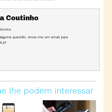
a Coutinho
técnica
 alguma questão, envie-me um email para
l.pt
ue lhe podem interessar