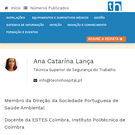
Início
Números Publicados
INSTALAÇÕES
EQUIPAMENTOS E DISPOSITIVOS MÉDICOS
GESTÃO
SISTEMAS DE INFORMAÇÃO
INFEÇÃO
INOVAÇÃO E CONHECIMENTO
FORMAÇÃO E EVENTOS
INÍCIO
AUTORES
ANA CATARINA LANÇA
ASSINE A REVISTA
Ana Catarina Lança
Técnica Superior de Segurança do Trabalho
info@tecnohospital.pt
Membro da Direção da Sociedade Portuguesa de
Saúde Ambiental
Docente da ESTES Coimbra, Instituto Politécnico de
Coimbra