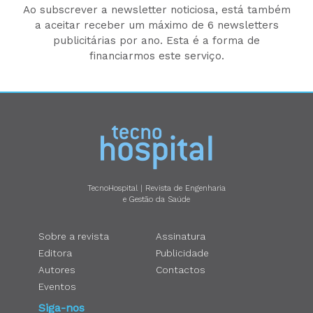
Ao subscrever a newsletter noticiosa, está também
a aceitar receber um máximo de 6 newsletters
publicitárias por ano. Esta é a forma de
financiarmos este serviço.
TecnoHospital | Revista de Engenharia
e Gestão da Saúde
Sobre a revista
Assinatura
Editora
Publicidade
Autores
Contactos
Eventos
Siga-nos