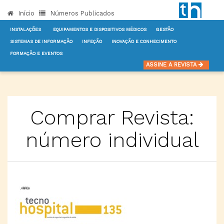
Início
Números Publicados
INSTALAÇÕES
EQUIPAMENTOS E DISPOSITIVOS MÉDICOS
GESTÃO
SISTEMAS DE INFORMAÇÃO
INFEÇÃO
INOVAÇÃO E CONHECIMENTO
FORMAÇÃO E EVENTOS
INÍCIO
COMPRAR REVISTA, NÚMERO INDIVIDUAL
ASSINE A REVISTA
Comprar Revista:
número individual