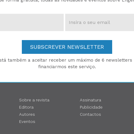
e forma gratuita, todas as novidades e eventos sobre Enge
SUBSCREVER NEWSLETTER
está também a aceitar receber um máximo de 6 newsletters p
financiarmos este serviço.
Sobre a revista
Assinatura
Editora
Publicidade
Autores
Contactos
Eventos