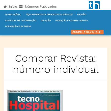
Início
Números Publicados
INSTALAÇÕES
EQUIPAMENTOS E DISPOSITIVOS MÉDICOS
GESTÃO
SISTEMAS DE INFORMAÇÃO
INFEÇÃO
INOVAÇÃO E CONHECIMENTO
FORMAÇÃO E EVENTOS
INÍCIO
COMPRAR REVISTA, NÚMERO INDIVIDUAL
ASSINE A REVISTA
Comprar Revista:
número individual